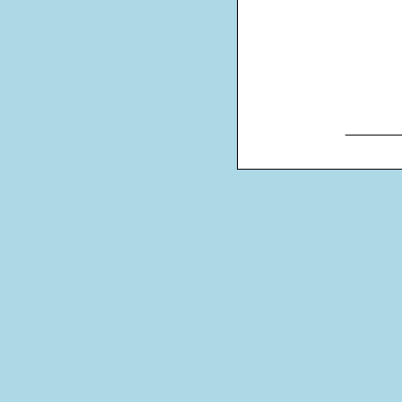
_______