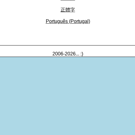
正體字
Português (Portugal)
_________________________________________________
2006-2026... :)