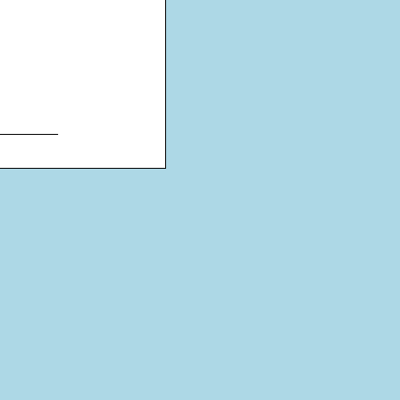
________