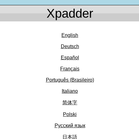
Xpadder
English
Deutsch
Español
Français
Português (Brasileiro)
Italiano
简体字
Polski
Pусский язык
日本語