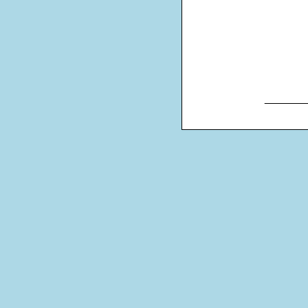
_______