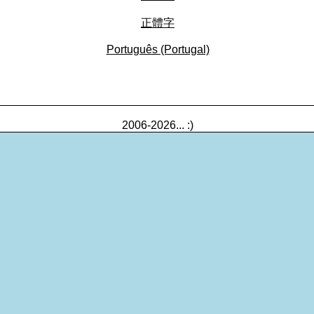
正體字
Português (Portugal)
_________________________________________________
2006-2026... :)