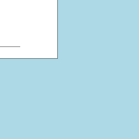
________