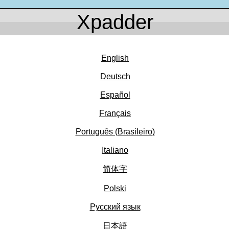
Xpadder
English
Deutsch
Español
Français
Português (Brasileiro)
Italiano
简体字
Polski
Pусский язык
日本語